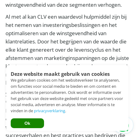
winstgevendheid van deze segmenten verhogen.
Al met al kan CLV een waardevol hulpmiddel zijn bij
het nemen van investeringsbeslissingen en het
optimaliseren van de winstgevendheid van
klantrelaties. Door het begrijpen van de waarde die
elke klant genereert over de levenscyclus en het
afstemmen van marketinginspanningen op de juiste
klantsegmenten, kunnen bedrijven duurzame groei
Deze website maakt gebruik van cookies
realiseren en een hoger rendement op hun
We gebruiken cookies om het websiteverkeer te analyseren,
klantinvesteringen behalen.
om functies voor social media te bieden en om content en
advertenties te personaliseren. Ook wordt er informatie over
Succesverhalen en Best Practices met
het gebruik van deze website gedeeld met onze partners voor
CLV
social media, adverteren en analyse. Meer informatie is te
Bedrijven die de waarde van hun klanten begrijpen
vinden in de
privacyverklaring
.
en optimaliseren, melden een hogere
Ok
winstgevendheid en klantretentie. Hier zijn enkele
succesverhalen en best practices van bedrijven die