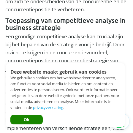
om zich te onderscheiden van de concurrentie en de
concurrentiepositie te verbeteren.
Toepassing van competitieve analyse in
business strategie
Een grondige competitieve analyse kan cruciaal zijn
bij het bepalen van de strategie voor je bedrijf. Door
inzicht te krijgen in de concurrentievoordeel,
concurrentiepositie en concurrentiestrategie van
jouw bedrijf en de concurrentie, kun je een
Deze website maakt gebruik van cookies
effectieve concurrentiestrategie ontwikkelen die
We gebruiken cookies om het websiteverkeer te analyseren,
om functies voor social media te bieden en om content en
helpt om je bedrijf te onderscheiden van de
advertenties te personaliseren. Ook wordt er informatie over
concurrentie.
het gebruik van deze website gedeeld met onze partners voor
social media, adverteren en analyse. Meer informatie is te
Om concurrentievoordeel te behalen, moet je
vinden in de
privacyverklaring
.
differentiëren en unieke waardeproposities voor je
klanten creëren. Dit kan worden bereikt door het
Ok
implementeren van verschillende strategieën, zoals