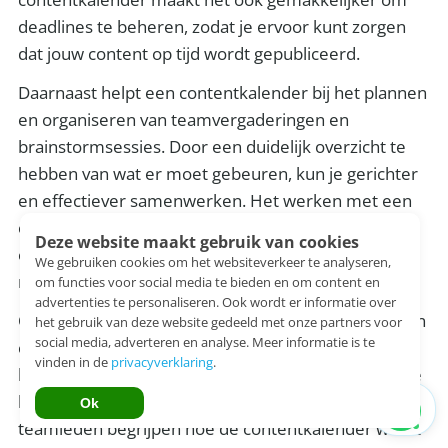
deadlines te beheren, zodat je ervoor kunt zorgen
dat jouw content op tijd wordt gepubliceerd.
Daarnaast helpt een contentkalender bij het plannen
en organiseren van teamvergaderingen en
brainstormsessies. Door een duidelijk overzicht te
hebben van wat er moet gebeuren, kun je gerichter
en effectiever samenwerken. Het werken met een
contentkalender bevordert de samenwerking en
Deze website maakt gebruik van cookies
efficiëntie van jouw team, wat leidt tot betere
We gebruiken cookies om het websiteverkeer te analyseren,
resultaten en een hogere ROI.
om functies voor social media te bieden en om content en
advertenties te personaliseren. Ook wordt er informatie over
Om optimaal te profiteren van de voordelen van een
het gebruik van deze website gedeeld met onze partners voor
social media, adverteren en analyse. Meer informatie is te
contentkalender als projectmanagementtool, is het
vinden in de
privacyverklaring
.
belangrijk om duidelijke richtlijnen en procedures te
hebben voor het gebruik ervan. Zorg ervoor dat alle
Ok
teamleden begrijpen hoe de contentkalender werkt