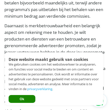
betalen bijvoorbeeld maandelijks uit, terwijl andere
programma’s pas uitbetalen bij het behalen van een
minimum bedrag aan verdiende commissies.
Daarnaast is merkbetrouwbaarheid een belangrijk
aspect om rekening mee te houden. Je wilt
producten en diensten van een betrouwbare en
gerenommeerde adverteerder promoten, zodat je
lezers vertrouwen hebben in de door jou gepromote
producten.
Deze website maakt gebruik van cookies
We gebruiken cookies om het websiteverkeer te analyseren,
Tot slot is ondersteuning van het affiliate programma
om functies voor social media te bieden en om content en
advertenties te personaliseren. Ook wordt er informatie over
ook een belangrijke factor. Sommige programma’s
het gebruik van deze website gedeeld met onze partners voor
bieden bijvoorbeeld trainingen aan voor hun
social media, adverteren en analyse. Meer informatie is te
affiliates, terwijl andere programma’s een dedicated
vinden in de
privacyverklaring
.
accountmanager hebben die jou kan helpen bij het
Ok
optimaliseren van je affiliate marketing strategieën.