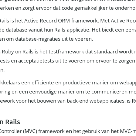
 werken en zorgt ervoor dat code gemakkelijker te onderho
Rails is het Active Record ORM-framework. Met Active Re
 database vanuit hun Rails-applicatie. Het biedt een ee
n om database-migraties uit te voeren.
n Ruby on Rails is het testframework dat standaard wordt
tests en acceptatietests uit te voeren om ervoor te zorgen
jn.
ikkelaars een efficiënte en productieve manier om webapp
aring en een eenvoudige manier om te communiceren met
mework voor het bouwen van back-end webapplicaties, is 
n Rails
Controller (MVC) framework en het gebruik van het MVC-mo