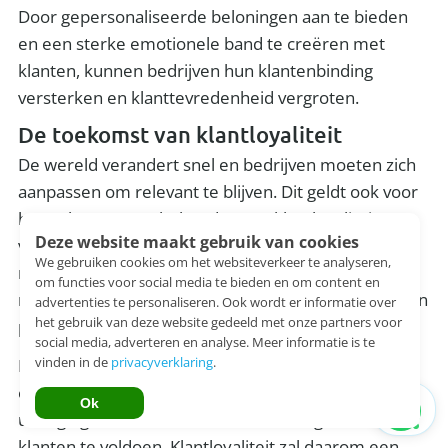
Door gepersonaliseerde beloningen aan te bieden
en een sterke emotionele band te creëren met
klanten, kunnen bedrijven hun klantenbinding
versterken en klanttevredenheid vergroten.
De toekomst van klantloyaliteit
De wereld verandert snel en bedrijven moeten zich
aanpassen om relevant te blijven. Dit geldt ook voor
het opbouwen en behouden van klantloyaliteit. Een
Deze website maakt gebruik van cookies
van de grootste veranderingen is de verschuiving
We gebruiken cookies om het websiteverkeer te analyseren,
naar digitale kanalen, waardoor het voor bedrijven
om functies voor social media te bieden en om content en
nog belangrijker wordt om klantgericht te zijn en een
advertenties te personaliseren. Ook wordt er informatie over
het gebruik van deze website gedeeld met onze partners voor
persoonlijke benadering te hanteren.
social media, adverteren en analyse. Meer informatie is te
vinden in de
privacyverklaring
.
Daarnaast worden consumenten steeds kritischer
en veeleisender, waardoor het voor bedrijven een
Ok
uitdaging wordt om aan de verwachtingen van
klanten te voldoen. Klantloyaliteit zal daarom een