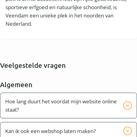
sportieve erfgoed en natuurlijke schoonheid, is
Veendam een unieke plek in het noorden van
Nederland.
Veelgestelde vragen
Algemeen
Hoe lang duurt het voordat mijn website online
staat?
Bijna altijd kan je website of webshop binnen twee
weken compleet worden opgeleverd. Dit hangt er
Kan ik ook een webshop laten maken?