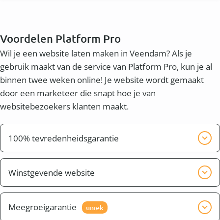
Voordelen Platform Pro
Wil je een website laten maken in Veendam? Als je
gebruik maakt van de service van Platform Pro, kun je al
binnen twee weken online! Je website wordt gemaakt
door een marketeer die snapt hoe je van
websitebezoekers klanten maakt.
100% tevredenheidsgarantie
Wij willen graag dat je tevreden bent met het
eindresultaat. Wij zorgen er voor dat de website pas
Winstgevende website
klaar is, wanneer jij tevreden bent.
Naast een mooie website wil je waarschijnlijk ook
een winstgevende website. Dit heet conversie. Je wilt
Meegroeigarantie
uniek
dat bezoekers uit bijvoorbeeld de omgeving