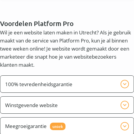
Voordelen Platform Pro
Wil je een website laten maken in Utrecht? Als je gebruik
maakt van de service van Platform Pro, kun je al binnen
twee weken online! Je website wordt gemaakt door een
marketeer die snapt hoe je van websitebezoekers
klanten maakt.
100% tevredenheidsgarantie
Wij willen graag dat je tevreden bent met het
eindresultaat. Wij zorgen er voor dat de website pas
Winstgevende website
klaar is, wanneer jij tevreden bent.
Naast een mooie website wil je waarschijnlijk ook
een winstgevende website. Dit heet conversie. Je wilt
Meegroeigarantie
uniek
dat bezoekers uit bijvoorbeeld de omgeving