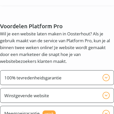
Voordelen Platform Pro
Wil je een website laten maken in Oosterhout? Als je
gebruik maakt van de service van Platform Pro, kun je al
binnen twee weken online! Je website wordt gemaakt
door een marketeer die snapt hoe je van
websitebezoekers klanten maakt.
100% tevredenheidsgarantie
Wij willen graag dat je tevreden bent met het
eindresultaat. Wij zorgen er voor dat de website pas
Winstgevende website
klaar is, wanneer jij tevreden bent.
Naast een mooie website wil je waarschijnlijk ook
een winstgevende website. Dit heet conversie. Je wilt
Meegroeigarantie
uniek