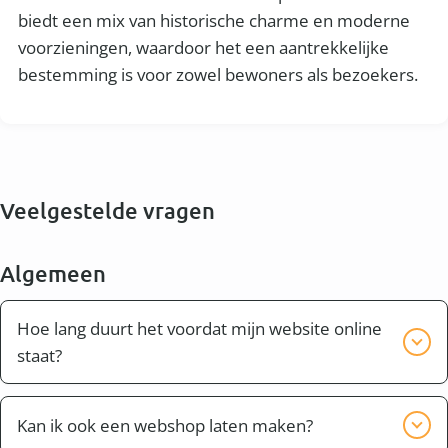
biedt een mix van historische charme en moderne
voorzieningen, waardoor het een aantrekkelijke
bestemming is voor zowel bewoners als bezoekers.
Veelgestelde vragen
Algemeen
Hoe lang duurt het voordat mijn website online
staat?
Bijna altijd kan je website of webshop binnen twee
weken compleet worden opgeleverd. Dit hangt er
Kan ik ook een webshop laten maken?