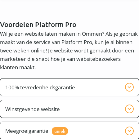
Voordelen Platform Pro
Wil je een website laten maken in Ommen? Als je gebruik
maakt van de service van Platform Pro, kun je al binnen
twee weken online! Je website wordt gemaakt door een
marketeer die snapt hoe je van websitebezoekers
klanten maakt.
100% tevredenheidsgarantie
Wij willen graag dat je tevreden bent met het
eindresultaat. Wij zorgen er voor dat de website pas
Winstgevende website
klaar is, wanneer jij tevreden bent.
Naast een mooie website wil je waarschijnlijk ook
een winstgevende website. Dit heet conversie. Je wilt
Meegroeigarantie
uniek
dat bezoekers uit bijvoorbeeld de omgeving