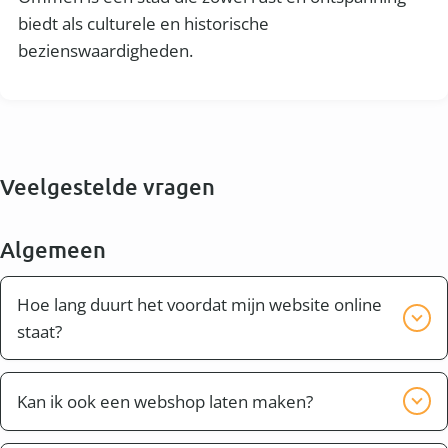
biedt als culturele en historische
bezienswaardigheden.
Veelgestelde vragen
Algemeen
Hoe lang duurt het voordat mijn website online
staat?
Bijna altijd kan je website of webshop binnen twee
weken compleet worden opgeleverd. Dit hangt er
Kan ik ook een webshop laten maken?
ook vanaf of je bijvoorbeeld zelf nog teksten wilt
Ja dit is mogelijk. Ook in Ommen en omgeving