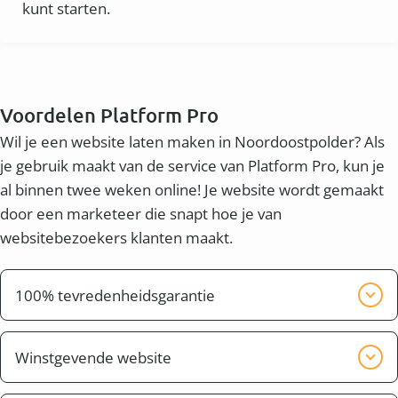
kunt starten.
Voordelen Platform Pro
Wil je een website laten maken in Noordoostpolder? Als
je gebruik maakt van de service van Platform Pro, kun je
al binnen twee weken online! Je website wordt gemaakt
door een marketeer die snapt hoe je van
websitebezoekers klanten maakt.
100% tevredenheidsgarantie
Wij willen graag dat je tevreden bent met het
eindresultaat. Wij zorgen er voor dat de website pas
Winstgevende website
klaar is, wanneer jij tevreden bent.
Naast een mooie website wil je waarschijnlijk ook