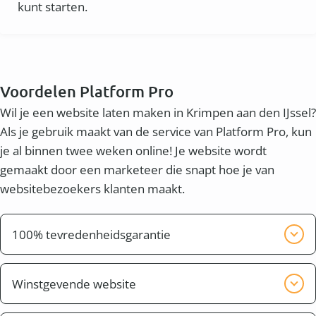
kunt starten.
Voordelen Platform Pro
Wil je een website laten maken in Krimpen aan den IJssel?
Als je gebruik maakt van de service van Platform Pro, kun
je al binnen twee weken online! Je website wordt
gemaakt door een marketeer die snapt hoe je van
websitebezoekers klanten maakt.
100% tevredenheidsgarantie
Wij willen graag dat je tevreden bent met het
eindresultaat. Wij zorgen er voor dat de website pas
Winstgevende website
klaar is, wanneer jij tevreden bent.
Naast een mooie website wil je waarschijnlijk ook