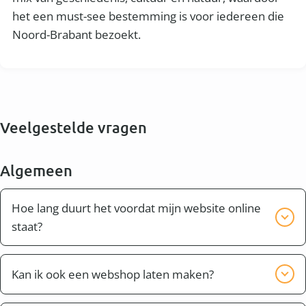
het een must-see bestemming is voor iedereen die
Noord-Brabant bezoekt.
Veelgestelde vragen
Algemeen
Hoe lang duurt het voordat mijn website online
staat?
Bijna altijd kan je website of webshop binnen twee
weken compleet worden opgeleverd. Dit hangt er
Kan ik ook een webshop laten maken?
ook vanaf of je bijvoorbeeld zelf nog teksten wilt
Ja dit is mogelijk. Ook in Heusden en omgeving