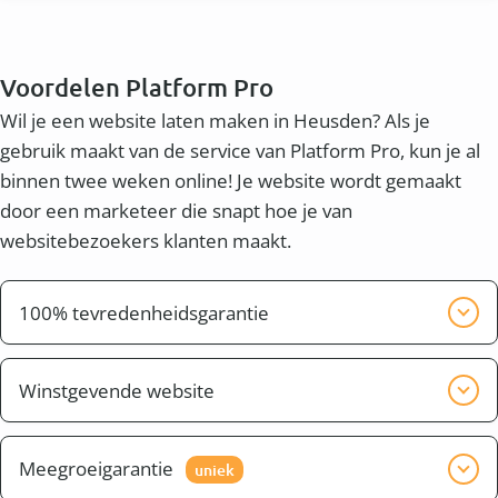
Voordelen Platform Pro
Wil je een website laten maken in Heusden? Als je
gebruik maakt van de service van Platform Pro, kun je al
binnen twee weken online! Je website wordt gemaakt
door een marketeer die snapt hoe je van
websitebezoekers klanten maakt.
100% tevredenheidsgarantie
Wij willen graag dat je tevreden bent met het
eindresultaat. Wij zorgen er voor dat de website pas
Winstgevende website
klaar is, wanneer jij tevreden bent.
Naast een mooie website wil je waarschijnlijk ook
een winstgevende website. Dit heet conversie. Je wilt
Meegroeigarantie
uniek
dat bezoekers uit bijvoorbeeld de omgeving