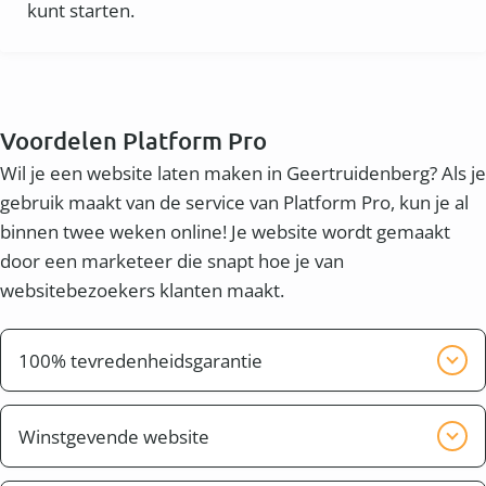
kunt starten.
Voordelen Platform Pro
Wil je een website laten maken in Geertruidenberg? Als je
gebruik maakt van de service van Platform Pro, kun je al
binnen twee weken online! Je website wordt gemaakt
door een marketeer die snapt hoe je van
websitebezoekers klanten maakt.
100% tevredenheidsgarantie
Wij willen graag dat je tevreden bent met het
eindresultaat. Wij zorgen er voor dat de website pas
Winstgevende website
klaar is, wanneer jij tevreden bent.
Naast een mooie website wil je waarschijnlijk ook