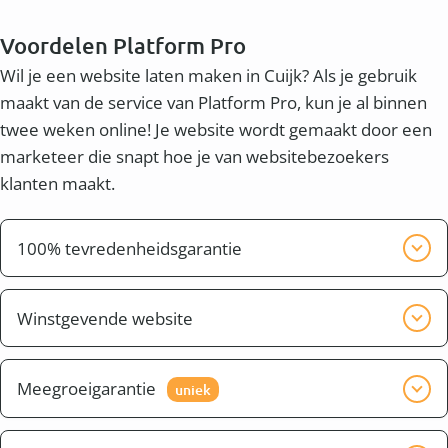
Voordelen Platform Pro
Wil je een website laten maken in Cuijk? Als je gebruik
maakt van de service van Platform Pro, kun je al binnen
twee weken online! Je website wordt gemaakt door een
marketeer die snapt hoe je van websitebezoekers
klanten maakt.
100% tevredenheidsgarantie
Wij willen graag dat je tevreden bent met het
eindresultaat. Wij zorgen er voor dat de website pas
Winstgevende website
klaar is, wanneer jij tevreden bent.
Naast een mooie website wil je waarschijnlijk ook
een winstgevende website. Dit heet conversie. Je wilt
Meegroeigarantie
uniek
dat bezoekers uit bijvoorbeeld de omgeving
De wereld van "online" verandert elke dag. Nieuwe
Winterswijk niet alleen naar je website kijken, maar