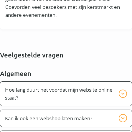
Coevorden veel bezoekers met zijn kerstmarkt en
andere evenementen.
Veelgestelde vragen
Algemeen
Hoe lang duurt het voordat mijn website online
staat?
Bijna altijd kan je website of webshop binnen twee
weken compleet worden opgeleverd. Dit hangt er
Kan ik ook een webshop laten maken?
ook vanaf of je bijvoorbeeld zelf nog teksten wilt
Ja dit is mogelijk. Ook in Coevorden en omgeving