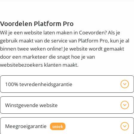
Voordelen Platform Pro
Wil je een website laten maken in Coevorden? Als je
gebruik maakt van de service van Platform Pro, kun je al
binnen twee weken online! Je website wordt gemaakt
door een marketeer die snapt hoe je van
websitebezoekers klanten maakt.
100% tevredenheidsgarantie
Wij willen graag dat je tevreden bent met het
eindresultaat. Wij zorgen er voor dat de website pas
Winstgevende website
klaar is, wanneer jij tevreden bent.
Naast een mooie website wil je waarschijnlijk ook
een winstgevende website. Dit heet conversie. Je wilt
Meegroeigarantie
uniek
dat bezoekers uit bijvoorbeeld de omgeving