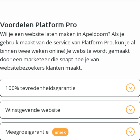
Voordelen Platform Pro
Wil je een website laten maken in Apeldoorn? Als je
gebruik maakt van de service van Platform Pro, kun je al
binnen twee weken online! Je website wordt gemaakt
door een marketeer die snapt hoe je van
websitebezoekers klanten maakt.
100% tevredenheidsgarantie
Wij willen graag dat je tevreden bent met het
eindresultaat. Wij zorgen er voor dat de website pas
Winstgevende website
klaar is, wanneer jij tevreden bent.
Naast een mooie website wil je waarschijnlijk ook
een winstgevende website. Dit heet conversie. Je wilt
Meegroeigarantie
uniek
dat bezoekers uit bijvoorbeeld de omgeving