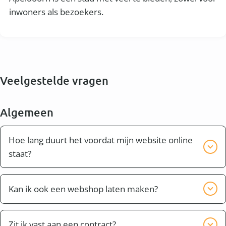
inwoners als bezoekers.
Veelgestelde vragen
Algemeen
Hoe lang duurt het voordat mijn website online
staat?
Bijna altijd kan je website of webshop binnen twee
weken compleet worden opgeleverd. Dit hangt er
Kan ik ook een webshop laten maken?
ook vanaf of je bijvoorbeeld zelf nog teksten wilt
Ja dit is mogelijk. Ook in Apeldoorn en omgeving
aanpassen, nieuwe foto's wilt zoeken en hoeveel tijd
bouwen wij webshops. In de website software van
Zit ik vast aan een contract?