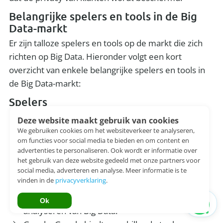
Belangrijke spelers en tools in de Big
Data-markt
Er zijn talloze spelers en tools op de markt die zich
richten op Big Data. Hieronder volgt een kort
overzicht van enkele belangrijke spelers en tools in
de Big Data-markt:
Spelers
IBM: IBM biedt een breed scala aan Big Data-
Deze website maakt gebruik van cookies
producten en -services, waaronder
We gebruiken cookies om het websiteverkeer te analyseren,
om functies voor social media te bieden en om content en
gegevensanalyse, datamanagement en
advertenties te personaliseren. Ook wordt er informatie over
dataplatforms.
het gebruik van deze website gedeeld met onze partners voor
Microsoft: Microsoft biedt Azure, een cloud-
social media, adverteren en analyse. Meer informatie is te
vinden in de
privacyverklaring
.
gebaseerd dataplatform dat kan worden
gebruikt voor het opslaan, beheren en
Ok
analyseren van Big Data.