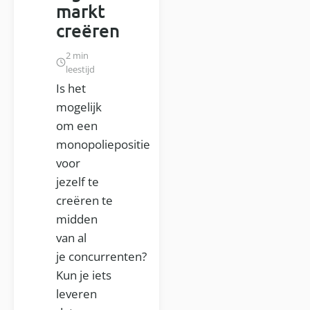
markt
creëren
2 min
leestijd
Is het
mogelijk
om een
monopoliepositie
voor
jezelf te
creëren te
midden
van al
je concurrenten?
Kun je iets
leveren