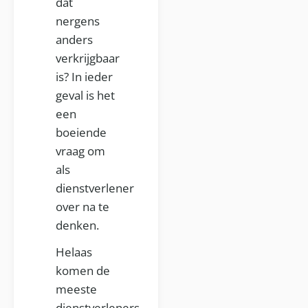
dat
nergens
anders
verkrijgbaar
is? In ieder
geval is het
een
boeiende
vraag om
als
dienstverlener
over na te
denken.
Helaas
komen de
meeste
dienstverleners