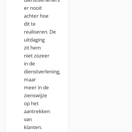
er nooit
achter hoe
dit te
realiseren. De
uitdaging
zit hem
niet zozeer
in de
dienstverlening,
maar
meer in de
zienswijze
op het
aantrekken
van
klanten.